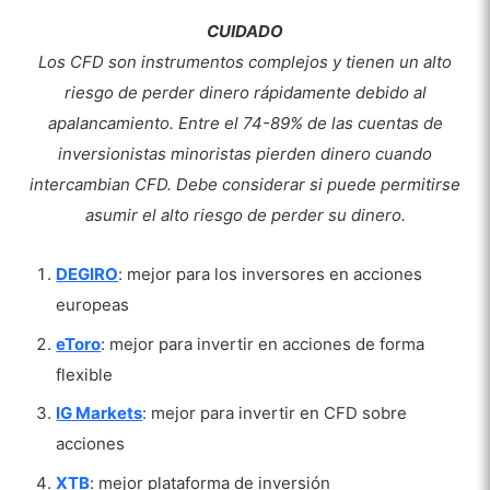
9. Admirals
CUIDADO
10. Scalable Capital
Los CFD son instrumentos complejos y tienen un alto
riesgo de perder dinero rápidamente debido al
Invertir en acciones enteras frente a acciones
apalancamiento.
Entre el 74-89% de las cuentas de
fraccionadas
inversionistas minoristas pierden dinero cuando
¿Qué comprar: acciones reales o acciones
intercambian CFD. Debe considerar si puede permitirse
CFD?
asumir el alto riesgo de perder su dinero.
¿Por qué muchos corredores utilizan
cuentas ómnibus?
DEGIRO
: mejor para los inversores en acciones
europeas
Recursos útiles para invertir en acciones
eToro
: mejor para invertir en acciones de forma
flexible
IG Markets
: mejor para invertir en CFD sobre
acciones
XTB
: mejor plataforma de inversión