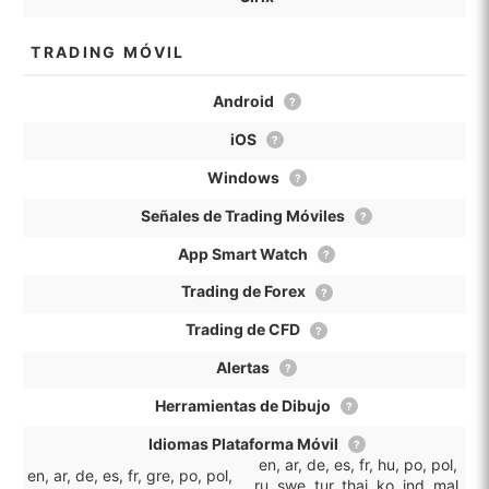
TRADING MÓVIL
Android
?
iOS
?
Windows
?
Señales de Trading Móviles
?
App Smart Watch
?
Trading de Forex
?
Trading de CFD
?
Alertas
?
Herramientas de Dibujo
?
Idiomas Plataforma Móvil
?
en, ar, de, es, fr, hu, po, pol,
en, ar, de, es, fr, gre, po, pol,
ru, swe, tur, thai, ko, ind, mal,