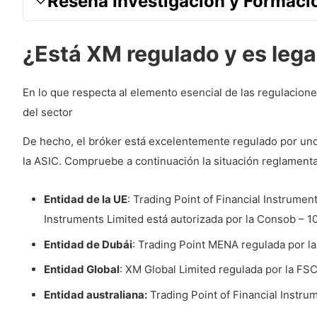
Reseña Investigación y Formaci
Ejecuciones
Apalancamiento
¿Está XM regulado y es lega
Tamaño
En lo que respecta al elemento esencial de las regulacion
Gestión de riesgos
del sector
Técnicas de negociación prohibidas
De hecho, el bróker está excelentemente regulado por un
Plataformas y Dispositivos móviles
la ASIC. Compruebe a continuación la situación reglament
Gráficos y herramientas de Trading
Entidad de la UE
: Trading Point of Financial Instrumen
Plataforma MetaTrader (Escritorio)
Instruments Limited está autorizada por la Consob – 
Plataforma MetaTrader (Web)
Entidad de Dubái
: Trading Point MENA regulada por 
Plataforma MetaTrader (Móvil)
Entidad Global
: XM Global Limited regulada por la FS
XM App (Móvil)
Entidad australiana:
Trading Point of Financial Instru