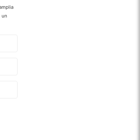
amplia
e un
e