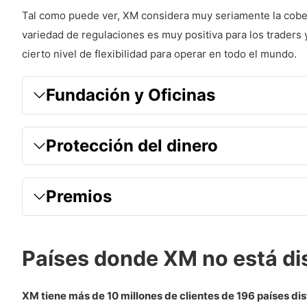
Características especiales que puede encontrar en 
Tal como puede ver, XM considera muy seriamente la cobert
Programa de fidelización de XM
variedad de regulaciones es muy positiva para los traders y
cierto nivel de flexibilidad para operar en todo el mundo.
Bono de no depósito de 50 $
Programa de bonos de XM
Fundación y Oficinas
XM Competition
Trading Social – Copy Trading
Protección del dinero
Pros
Contras
Premios
Servicio de atención al cliente
Idiomas
Países donde XM no está di
Servicio de Atención al Cliente
XM tiene más de 10 millones de clientes de 196 países dis
Investigación y formación