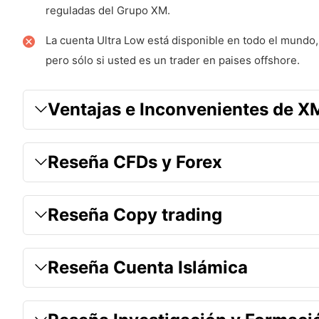
reguladas del Grupo XM.
Comisiones de Trading
La cuenta Ultra Low está disponible en todo el mundo
Comisiones no relacionada con el Trading
pero sólo si usted es un trader en paises offshore.
Tarifas nocturnas
Ventajas e Inconvenientes de X
Tarifas por inactividad
Pros
Reseña CFDs y Forex
Contras
Mercados
Reseña Copy trading
Forex
Materias primas
Reseña Cuenta Islámica
Acciones
Ejecución, apalancamiento y dimensionamiento de la