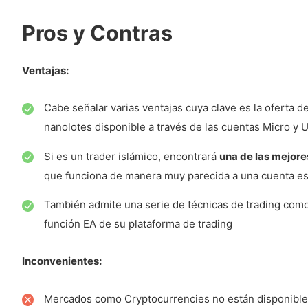
Cuenta XM Ultra Low
Pros y Contras
Cuenta Shares
Cuenta Islámica
Ventajas:
Depósito y Retirada
Cabe señalar varias ventajas cuya clave es la oferta 
Moneda Base de la Cuenta
nanolotes disponible a través de las cuentas Micro y U
Depósito
Si es un trader islámico, encontrará
una de las mejore
Depósito mínimo de XM
que funciona de manera muy parecida a una cuenta est
Modalidades de depósito
También admite una serie de técnicas de trading com
función EA de su plataforma de trading
Tarifas por depósito
Retiradas de fondos
Inconvenientes:
Modalidades de la retirada de fondos
Mercados como Cryptocurrencies no están disponibles
Tarifas por retirada de fondos