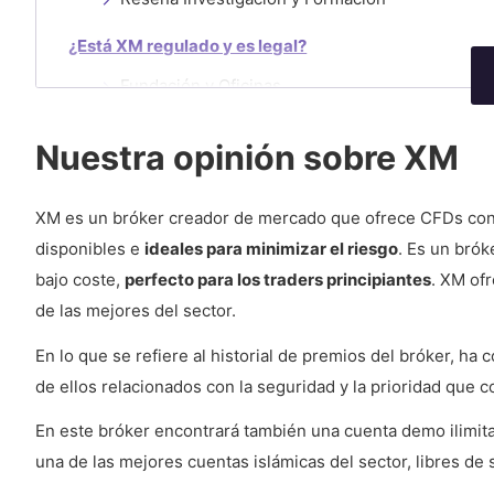
¿Está XM regulado y es legal?
Fundación y Oficinas
Protección del dinero
Nuestra opinión sobre XM
Premios
XM es un bróker creador de mercado que ofrece CFDs co
Países donde XM no está disponible
disponibles e
ideales para minimizar el riesgo
. Es un bró
Pros
bajo coste,
perfecto para los traders principiantes
. XM of
Contras
de las mejores del sector.
Tipos de cuentas
En lo que se refiere al historial de premios del bróker, 
Demo
de ellos relacionados con la seguridad y la prioridad que 
Cuenta Standard
En este bróker encontrará también una cuenta demo ilimita
una de las mejores cuentas islámicas del sector, libres de
Cuenta Micro