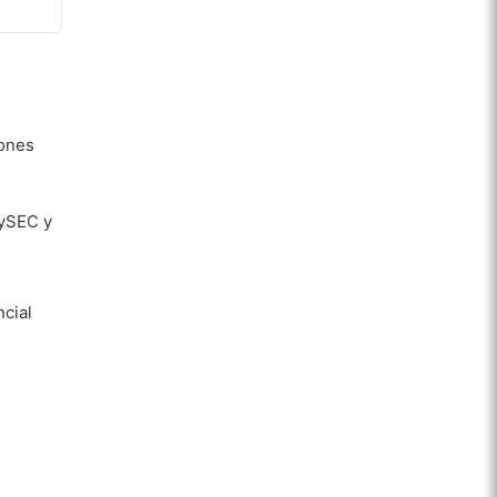
iones
CySEC y
ncial