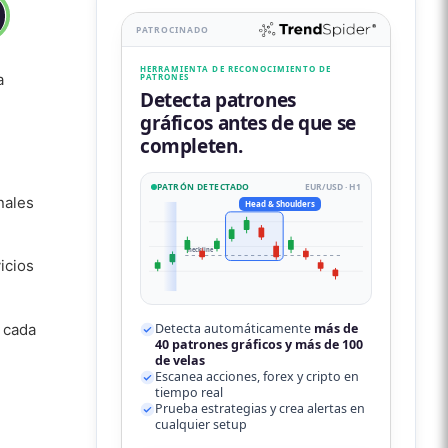
PATROCINADO
HERRAMIENTA DE RECONOCIMIENTO DE
a
PATRONES
Detecta patrones
gráficos antes de que se
completen.
PATRÓN DETECTADO
EUR/USD · H1
nales
Head & Shoulders
neckline
icios
 cada
Detecta automáticamente
más de
40 patrones gráficos y más de 100
de velas
Escanea acciones, forex y cripto en
tiempo real
Prueba estrategias y crea alertas en
cualquier setup