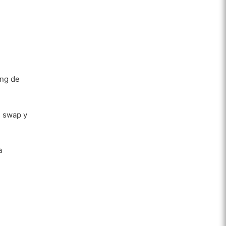
ing de
l swap y
a