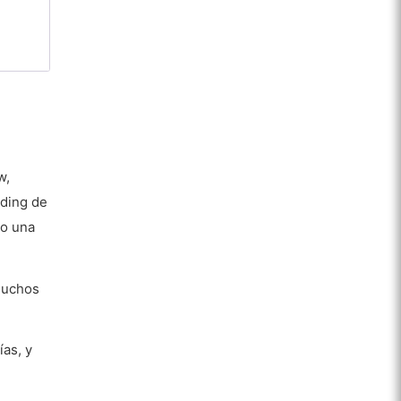
w,
ading de
mo una
 muchos
as, y