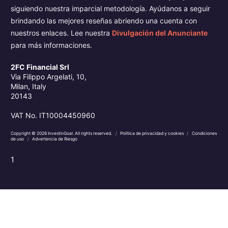
siguiendo nuestra imparcial metodología. Ayúdanos a seguir
brindando las mejores reseñas abriendo una cuenta con
nuestros enlaces. Lee nuestra
Divulgación del Anunciante
para más informaciones.
2FC Financial Srl
Via Filippo Argelati, 10,
Milan, Italy
20143
VAT No. IT10004450960
Copyright © 2026 InvestinGoal. All rights reserved.
/
Política de privacidad y cookies
/
Condiciones
de uso
/
Advertencia de Riesgo
1