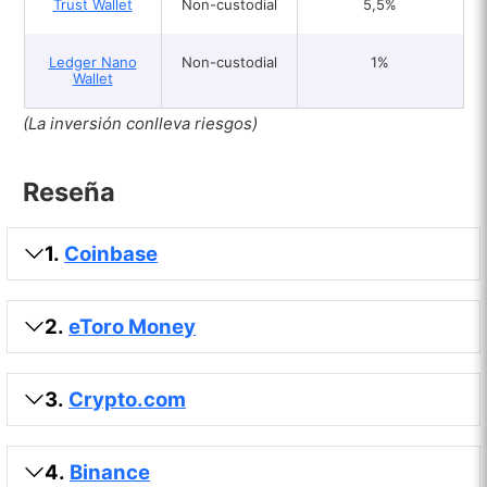
Trust Wallet
Non-custodial
5,5%
Ledger Nano
Non-custodial
1%
Wallet
(La inversión conlleva riesgos)
Reseña
1.
Coinbase
2.
eToro Money
3.
Crypto.com
4.
Binance