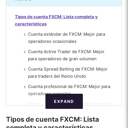
Tipos de cuenta FXCM: Lista completa y
características
Cuenta estándar de FXCM: Mejor para
operadores ocasionales
Cuenta Active Trader de FXCM: Mejor
para operadores de gran volumen
Cuenta Spread Betting de FXCM: Mejor
para traders del Reino Unido
Cuenta profesional de FXCM: Mejor para
operadores expertos
EXPAND
Cuenta islámica de FXCM: Mejor para los
operadores musulmanes
Tipos de cuenta FXCM: Lista
¿Qué ocurre con las cuentas inactivas de
completa y características