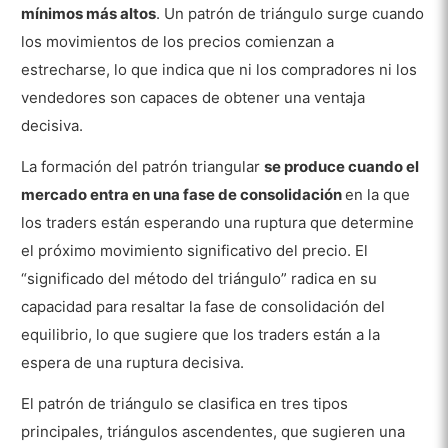
mínimos más altos
. Un patrón de triángulo surge cuando
Patrones Triangle?
los movimientos de los precios comienzan a
¿Son eficaces los patrones Triangle en el
estrecharse, lo que indica que ni los compradores ni los
análisis técnico?
vendedores son capaces de obtener una ventaja
¿Cómo cambia el Patrón Triangular
decisiva.
en Forex trading?
La formación del patrón triangular
se produce cuando el
¿Cómo cambia el Patrón Triangle en
mercado entra en una fase de consolidación
en la que
el trading bursátil?
los traders están esperando una ruptura que determine
¿Cómo cambia el Patrón Triangle en
el próximo movimiento significativo del precio. El
el trading de criptomonedas?
“significado del método del triángulo” radica en su
¿Cuál es el porcentaje de éxito del Patrón
capacidad para resaltar la fase de consolidación del
Triangle?
equilibrio, lo que sugiere que los traders están a la
¿Son precisos los Patrones Triangle?
espera de una ruptura decisiva.
¿En qué tipos de plataformas pueden utilizar
El patrón de triángulo se clasifica en tres tipos
los traders los patrones gráficos de triángulos?
principales, triángulos ascendentes, que sugieren una