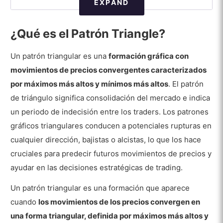
EXPAND
¿Cuáles son los distintos tipos de Patrones
Triangle?
¿Qué es el Patrón Triangle?
1. Triángulo ascendente
Un patrón triangular es una
formación gráfica con
2. Symmetrical Triangle (triángulo
movimientos de precios convergentes caracterizados
simétrico)
por máximos más altos y mínimos más altos
. El patrón
3. Descending Triangle (triángulo
de triángulo significa consolidación del mercado e indica
descendente)
un periodo de indecisión entre los traders. Los patrones
¿Cómo operar con Patrones Triangle?
gráficos triangulares conducen a potenciales rupturas en
cualquier dirección, bajistas o alcistas, lo que los hace
¿Qué estrategias de trading son
cruciales para predecir futuros movimientos de precios y
adecuadas para el patrón Triangle?
ayudar en las decisiones estratégicas de trading.
¿Cuándo operar con un Patrón Triangle?
Un patrón triangular es una formación que aparece
¿Qué fiabilidad tienen los Patrones
cuando
los movimientos de los precios convergen en
Triangle en el trading?
una forma triangular, definida por máximos más altos y
¿Utilizan siempre los traders los