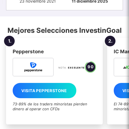
23 noviembre 2021
11 diciembre 2025
Mejores Selecciones InvestinGoal
1.
2.
Pepperstone
IC Ma
90
NOTA:
EXCELENTE
VISITA PEPPERSTONE
VI
73-89% de los traders minoristas pierden
El 74-89
dinero al operar con CFDs
minorist