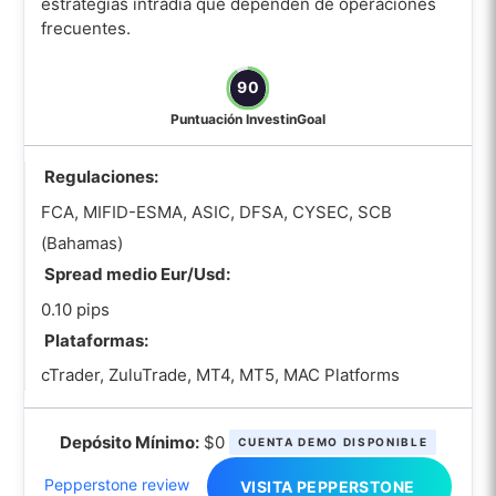
estrategias intradía que dependen de operaciones
trading del índice de volatilidad (VIX)?
frecuentes.
¿Cómo elegir los mejores brokers Forex
90
para operar con índices?
¿Cuál es la diferencia entre un broker
Puntuación InvestinGoal
de índices y un broker de CFD sobre
índices?
Regulaciones:
FCA, MIFID-ESMA, ASIC, DFSA, CYSEC, SCB
¿Qué debo comprobar para encontrar
(Bahamas)
los mejores broker Forex para operar
con índices antes de operar con el
Spread medio Eur/Usd:
US30?
0.10 pips
¿Qué factores son los más
Plataformas:
importantes a la hora de elegir el
cTrader, ZuluTrade, MT4, MT5, MAC Platforms
mejor broker Forex para operar con
índices en el S&P 500?
Depósito Mínimo:
$0
CUENTA DEMO DISPONIBLE
¿Qué características y herramientas
Pepperstone review
VISITA PEPPERSTONE
de la plataforma de trading son