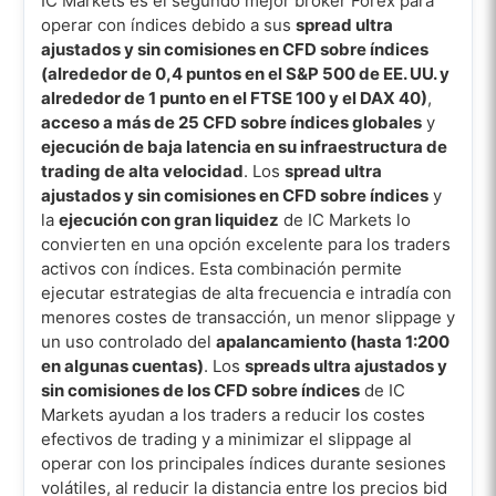
IC Markets es el segundo mejor broker Forex para
operar con índices debido a sus
spread ultra
ajustados y sin comisiones en CFD sobre índices
(alrededor de 0,4 puntos en el S&P 500 de EE. UU. y
alrededor de 1 punto en el FTSE 100 y el DAX 40)
,
acceso a más de 25 CFD sobre índices globales
y
ejecución de baja latencia en su infraestructura de
trading de alta velocidad
. Los
spread ultra
ajustados y sin comisiones en CFD sobre índices
y
la
ejecución con gran liquidez
de IC Markets lo
convierten en una opción excelente para los traders
activos con índices. Esta combinación permite
ejecutar estrategias de alta frecuencia e intradía con
menores costes de transacción, un menor slippage y
un uso controlado del
apalancamiento (hasta 1:200
en algunas cuentas)
. Los
spreads ultra ajustados y
sin comisiones de los CFD sobre índices
de IC
Markets ayudan a los traders a reducir los costes
efectivos de trading y a minimizar el slippage al
operar con los principales índices durante sesiones
volátiles, al reducir la distancia entre los precios bid