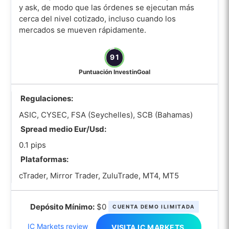
y ask, de modo que las órdenes se ejecutan más
cerca del nivel cotizado, incluso cuando los
mercados se mueven rápidamente.
91
Puntuación InvestinGoal
Regulaciones:
ASIC, CYSEC, FSA (Seychelles), SCB (Bahamas)
Spread medio Eur/Usd:
0.1 pips
Plataformas:
cTrader, Mirror Trader, ZuluTrade, MT4, MT5
Depósito Mínimo:
$0
CUENTA DEMO ILIMITADA
IC Markets review
VISITA IC MARKETS