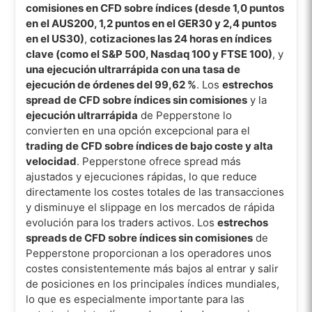
comisiones en CFD sobre índices (desde 1,0 puntos
Comparación de los mejores broker Forex para
en el AUS200, 1,2 puntos en el GER30 y 2,4 puntos
operar con índices
en el US30)
,
cotizaciones las 24 horas en índices
clave (como el S&P 500, Nasdaq 100 y FTSE 100)
, y
¿Cuál es el mejor broker Forex para
una ejecución ultrarrápida con una tasa de
trading con CFD sobre índices?
ejecución de órdenes del 99,62 %
. Los
estrechos
spread de CFD sobre índices sin comisiones
y la
¿Cuál es el mejor broker Forex para
ejecución ultrarrápida
de Pepperstone lo
operar con índices con la plataforma
convierten en una opción excepcional para el
MT4?
trading de CFD sobre índices de bajo coste y alta
velocidad
. Pepperstone ofrece spread más
¿Cuál es el mejor broker Forex para
ajustados y ejecuciones rápidas, lo que reduce
operar con índices con la plataforma
directamente los costes totales de las transacciones
MT5?
y disminuye el slippage en los mercados de rápida
¿Cuál es el mejor broker para operar con
evolución para los traders activos. Los
estrechos
spreads de CFD sobre índices sin comisiones
de
índices con una cuenta demo?
Pepperstone proporcionan a los operadores unos
¿Cuál es el mejor bróker de trading de
costes consistentemente más bajos al entrar y salir
índices para principiantes?
de posiciones en los principales índices mundiales,
lo que es especialmente importante para las
¿Cuál es el mejor broker de índices para