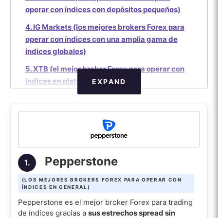
operar con índices con depósitos pequeños)
4. IG Markets (los mejores brokers Forex para
operar con índices con una amplia gama de
índices globales)
5. XTB (el mejor broker Forex para operar con
índices en plataformas propias)
EXPAND
6. Plus500 (el mejor broker Forex para operar
con índices en futuros estadounidenses)
7. City Index (los mejores brókers de Forex para
operar con índices para spread betting)
8. Interactive Brokers (el mejor broker Forex
Pepperstone
1.
para operar con índices para operadores
(LOS MEJORES BROKERS FOREX PARA OPERAR CON
avanzados)
ÍNDICES EN GENERAL)
9. Saxo (el mejor broker Forex para operar con
Pepperstone es el mejor broker Forex para trading
índices para carteras de múltiples activos)
de índices gracias a
sus estrechos spread sin