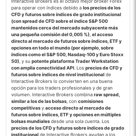
Interactive Brokers es el octavo mejor broker Forex
para operar con índices debido a
los precios de los
CFD y futuros sobre índices de grado institucional
(con spread de CFD sobre el índice S&P 500
mantenidos cerca del mercado subyacente más
una pequeña comisión del 0,005 %)
,
el acceso
directo al mercado de futuros sobre índices, ETF y
opciones en todo el mundo (por ejemplo, sobre
índices como el S&P 500, Nasdaq-100 y Euro Stoxx
50)
, y su
potente plataforma Trader Workstation
con amplia conectividad API
. Los
precios de CFD y
futuros sobre índices de nivel institucional
de
Interactive Brokers lo convierten en una buena
opción para los traders profesionales y de gran
volumen. Interactive Brokers combina
raw spread,
similar a los de las bolsas
, con
comisiones
competitivas
y
acceso directo al mercado de
futuros sobre índices, ETF y opciones en múltiples
bolsas mundiales
desde una sola cuenta. Los
precios de los CFD y futuros sobre índices de grado
institucional
de Interactive Brokers ayudan a los