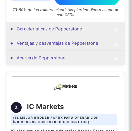
esenciales a la hora de elegir los
73-89% de los traders minoristas pierden dinero al operar
mejores brokers Forex para operar
con CFDs
con índices?
Características de Pepperstone
¿Cómo puedo comparar los costes
generales de trading entre los
Ventajas y desventajas de Pepperstone
mejores brokers Forex para la trading
de índices?
Acerca de Pepperstone
¿Cuánto dinero necesito para
empezar a trading con índices?
IC Markets
2.
(EL MEJOR BROKER FOREX PARA OPERAR CON
ÍNDICES POR SUS ESTRECHOS SPREADS)