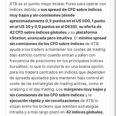
XTB es el quinto mejor broker Forex para operar con
índices debido a
sus spread de CFD sobre índices
muy bajos y sin comisiones (desde
aproximadamente 0,5 puntos en el US 500, 1 punto
en el US 30 y 0,9 puntos en el DE30)
,
su oferta de
42 CFD sobre índices globales
y su
plataforma
xStation, avanzada pero intuitiva
. El
mínimo spread
sin comisiones de los CFD sobre índices
de XTB
ayuda a los traders a mantener los costes de trading
bajo estricto control cuando entran y salen con
frecuencia de posiciones en los principales índices
bursátiles, lo que lo convierte en una buena opción
para los traders centrados en índices que dependen
de spreads ajustados para mantener bajo control el
coste de las estrategias de trading activas, como el
scalping o el day trading. Los
márgenes muy bajos y
sin comisiones de los CFD sobre índices
y la
ejecución rápida y sin recotizaciones
de XTB lo
sitúan entre los brókers que admiten estrategias
intradía y a más largo plazo en
42 índices globales
,