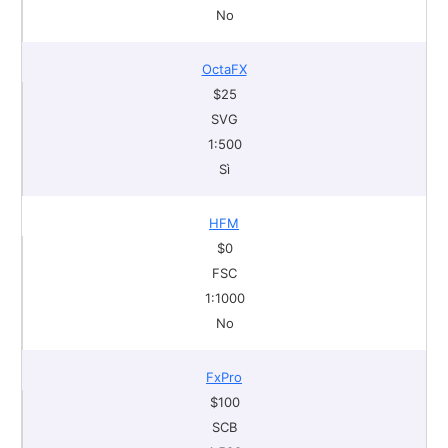
No
OctaFX
$25
SVG
1:500
Sì
HFM
$0
FSC
1:1000
No
FxPro
$100
SCB