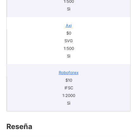
1:500
Sì
Axi
$0
SVG
1:500
Sì
Roboforex
$10
IFSC
1:2000
Sì
Reseña