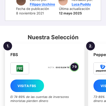
Filippo Ucchino
Luca Puddu
Fecha de publicación
Última actualización
8 noviembre 2021
12 mayo 2025
Nuestra Selección
1.
2.
FBS
Peppe
79
NOTA:
EXCELENTE
VISITA FBS
VI
El 74-89% de las cuentas de inversores
73-89% d
minoristas pierden dinero
dinero a