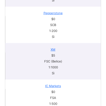
Sì
Pepperstone
$0
SCB
1:200
Sì
XM
$5
FSC (Belice)
1:1000
Sì
IC Markets
$0
FSA
1:500