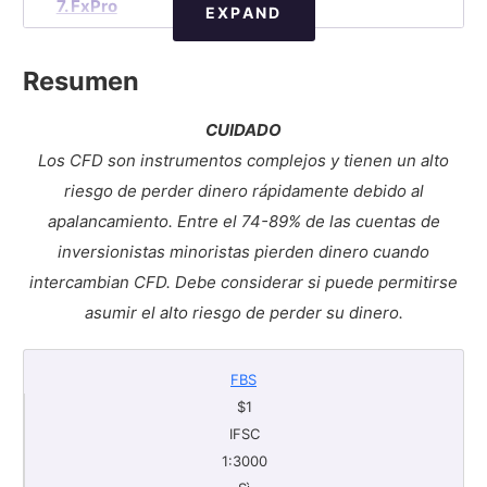
7. FxPro
EXPAND
8. Axi
Resumen
9. Roboforex
¿Es posible hacer trading evitando las normas
CUIDADO
del ESMA?
Los CFD son instrumentos complejos y tienen un alto
riesgo de perder dinero rápidamente debido al
apalancamiento.
Entre el 74-89% de las cuentas de
inversionistas minoristas pierden dinero cuando
intercambian CFD. Debe considerar si puede permitirse
asumir el alto riesgo de perder su dinero.
FBS
$1
IFSC
1:3000