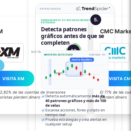
PATROCINADO
5.
HERRAMIENTA DE RECONOCIMIENTO DE
PATRONES
Detecta patrones
M
CMC Marke
gráficos antes de que se
completen.
80
NOTA:
EXCELENTE
PATRÓN DETECTADO
EUR/USD · H1
Head & Shoulders
neckline
VISITA XM
VISITA C
72,82% de las cuentas de inversores
El 77% de las cu
Detecta automáticamente
más de
oristas pierden dinero
pierden dinero
40 patrones gráficos y más de 100
de velas
Escanea acciones, forex y cripto en
tiempo real
Prueba estrategias y crea alertas en
cualquier setup