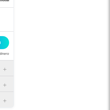
tinGoal
M
dinero