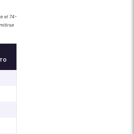
e el 74-
mitirse
TO