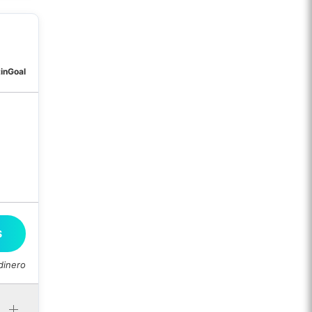
tinGoal
S
dinero