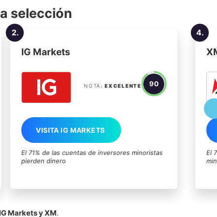
a selección
2.
4.
IG Markets
X
90
NOTA:
EXCELENTE
VISITA IG MARKETS
El 71% de las cuentas de inversores minoristas
El 
pierden dinero
min
IG Markets y XM
.