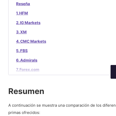
Reseña
1. HFM
2. IG Markets
3. XM
4. CMC Markets
5. FBS
6. Admirals
7. Forex.com
8. FP Markets
Resumen
A continuación se muestra una comparación de los diferenc
primas ofrecidos: