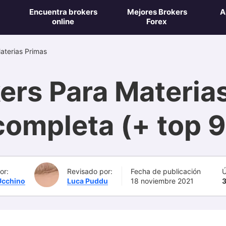
Encuentra brokers
Mejores Brokers
A
online
Forex
aterias Primas
rs Para Materias
completa (+ top 9
or:
Revisado por:
Fecha de publicación
Ú
Ucchino
Luca Puddu
18 noviembre 2021
3