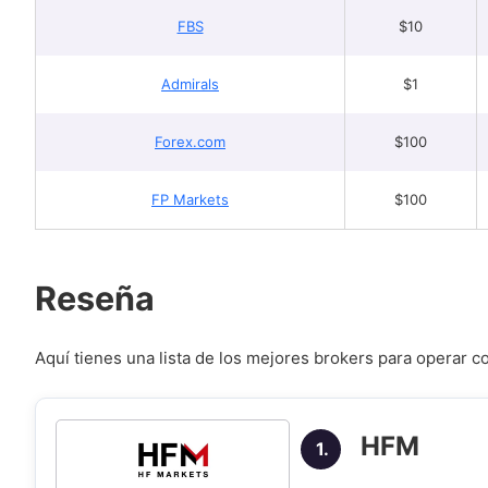
FBS
$10
Admirals
$1
Forex.com
$100
FP Markets
$100
Reseña
Aquí tienes una lista de los mejores brokers para operar 
HFM
1.