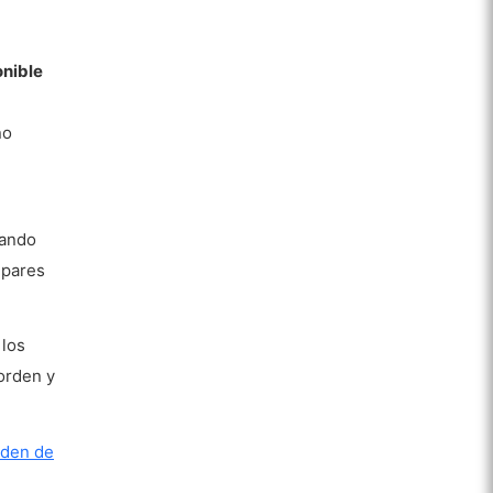
onible
no
uando
 pares
 los
orden y
rden de