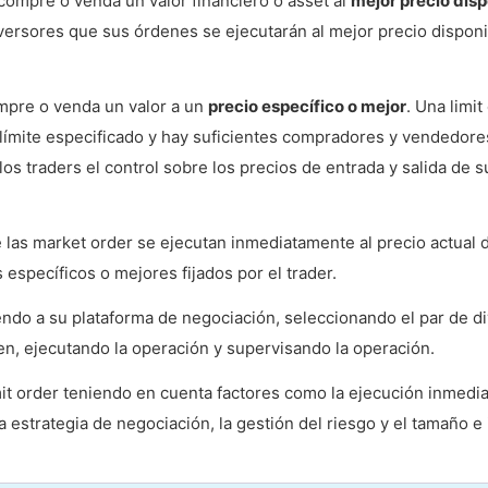
compre o venda un valor financiero o asset al
mejor precio disp
nversores que sus órdenes se ejecutarán al mejor precio disponi
ompre o venda un valor a un
precio específico o mejor
. Una limit
 límite especificado y hay suficientes compradores y vendedore
los traders el control sobre los precios de entrada y salida de s
ue las market order se ejecutan inmediatamente al precio actual 
 específicos o mejores fijados por el trader.
endo a su plataforma de negociación, seleccionando el par de di
en, ejecutando la operación y supervisando la operación.
mit order teniendo en cuenta factores como la ejecución inmedia
la estrategia de negociación, la gestión del riesgo y el tamaño e