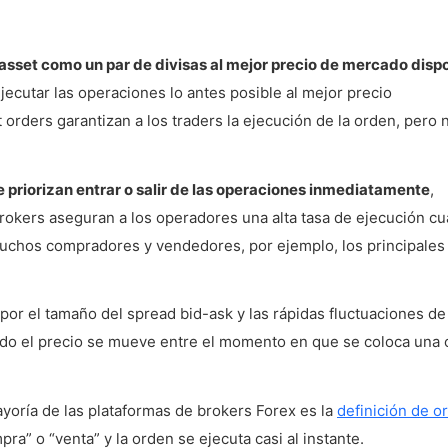
e a las market order?
asset como un par de divisas al mejor precio de mercado disp
ecutar las operaciones lo antes posible al mejor precio
?
rders garantizan a los traders la ejecución de la orden, pero 
e priorizan entrar o salir de las operaciones inmediatamente
,
order?
rokers aseguran a los operadores una alta tasa de ejecución c
chos compradores y vendedores, por ejemplo, los principales
er?
por el tamaño del spread bid-ask y las rápidas fluctuaciones de
ndo el precio se mueve entre el momento en que se coloca una 
yoría de las plataformas de brokers Forex es la
definición de o
a” o “venta” y la orden se ejecuta casi al instante.