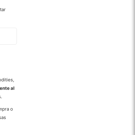
tar
dities,
ente al
s.
mpra o
sas