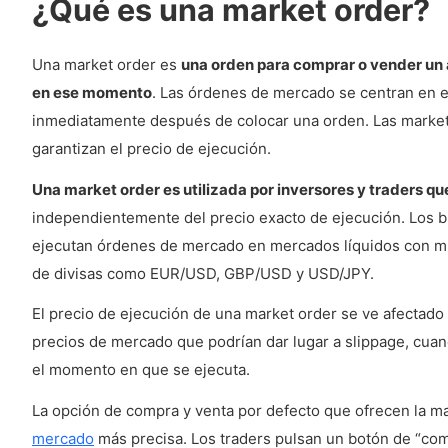
¿Qué es una market order?
¿Cuándo operar con una limit order?
¿Cuáles son las ventajas de las limit order frent
Una market order es
una orden para comprar o vender un 
en ese momento
. Las órdenes de mercado se centran en ej
¿Cómo gestionar las limit order con los brokers Forex
inmediatamente después de colocar una orden. Las market o
¿Las limit order limitan los precios?
garantizan el precio de ejecución.
¿Cómo elegir entre market order y limit order?
Una market order es utilizada por inversores y traders qu
¿La market order tiene prioridad sobre la limit 
independientemente del precio exacto de ejecución. Los b
ejecutan órdenes de mercado en mercados líquidos con mu
¿Es la limit order menos cara que la market ord
de divisas como EUR/USD, GBP/USD y USD/JPY.
El precio de ejecución de una market order se ve afectado 
precios de mercado que podrían dar lugar a slippage, cua
el momento en que se ejecuta.
La opción de compra y venta por defecto que ofrecen la ma
mercado
más precisa. Los traders pulsan un botón de “compr