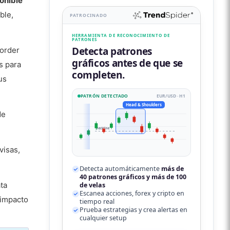
onible
ble,
PATROCINADO
HERRAMIENTA DE RECONOCIMIENTO DE
PATRONES
Detecta patrones
 order
gráficos antes de que se
s para
completen.
us
PATRÓN DETECTADO
EUR/USD · H1
Head & Shoulders
de
neckline
visas,
Detecta automáticamente
más de
40 patrones gráficos y más de 100
ta
de velas
Escanea acciones, forex y cripto en
 impacto
tiempo real
Prueba estrategias y crea alertas en
cualquier setup