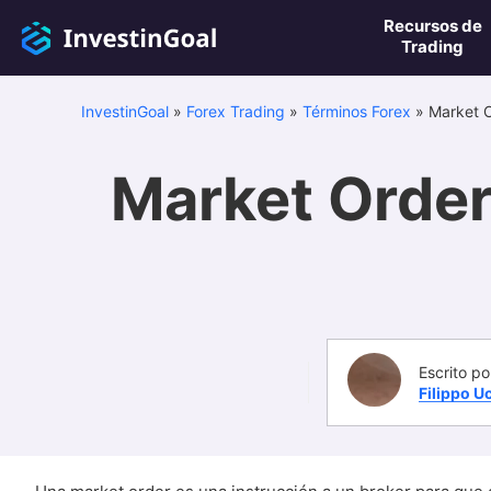
Recursos de
Trading
InvestinGoal
»
Forex Trading
»
Términos Forex
»
Market O
Market Order 
Escrito po
Filippo U