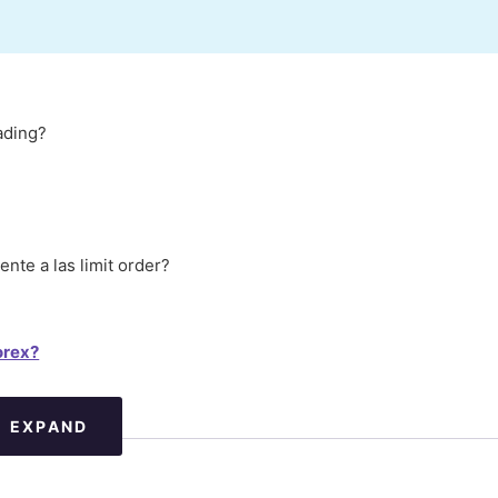
ading?
ente a las limit order?
orex?
EXPAND
ing?