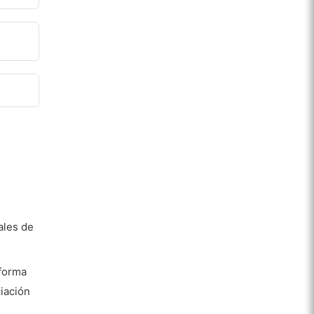
ales de
aforma
ciación