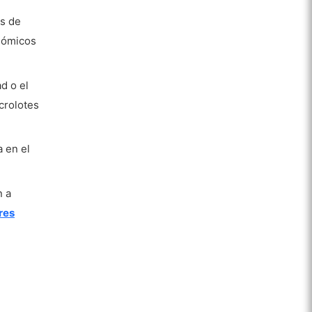
es de
nómicos
d o el
crolotes
a en el
n a
res