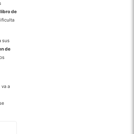
s
libro de
ficulta
a sus
en de
los
 va a
se