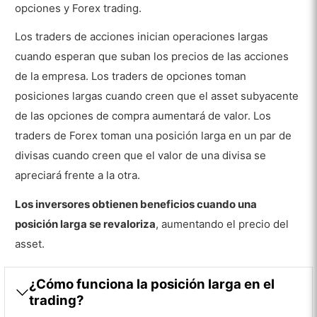
opciones y Forex trading.
financieros?
Los traders de acciones inician operaciones largas
¿Cuál es el proceso de generación de
beneficios mediante una operación de
cuando esperan que suban los precios de las acciones
posición larga?
de la empresa. Los traders de opciones toman
posiciones largas cuando creen que el asset subyacente
¿Qué riesgos deben tener en cuenta los traders
de las opciones de compra aumentará de valor. Los
al mantener una posición larga en cualquier
traders de Forex toman una posición larga en un par de
mercado?
divisas cuando creen que el valor de una divisa se
¿Qué papel desempeña el
apreciará frente a la otra.
apalancamiento en las estrategias de
posición larga trading?
Los inversores obtienen beneficios cuando una
¿Se pueden mantener
posición larga se revaloriza
, aumentando el precio del
indefinidamente posiciones largas en
asset.
distintos mercados?
¿Permiten todos los brokers posiciones
¿Cómo funciona la posición larga en el
largas?
trading?