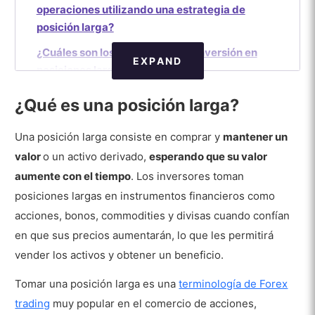
operaciones utilizando una estrategia de
posición larga?
¿Cuáles son los principios de la inversión en
EXPAND
posiciones largas?
¿En qué se diferencia una posición larga
¿Qué es una posición larga?
de una posición corta a la hora de operar
en distintos mercados?
Una posición larga consiste en comprar y
mantener un
valor
o un activo derivado,
esperando que su valor
¿Qué ventajas ofrece tomar una posición larga
aumente con el tiempo
. Los inversores toman
en los escenarios de negociación?
posiciones largas en instrumentos financieros como
acciones, bonos, commodities y divisas cuando confían
¿Cómo identifican los traders los puntos
en que sus precios aumentarán, lo que les permitirá
óptimos de entrada y salida cuando
vender los activos y obtener un beneficio.
utilizan posiciones largas?
Tomar una posición larga es una
terminología de Forex
¿Qué factores influyen en la decisión de entrar
trading
muy popular en el comercio de acciones,
en una posición larga en diferentes mercados