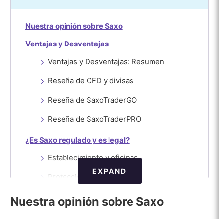
Nuestra opinión sobre Saxo
Ventajas y Desventajas
Ventajas y Desventajas: Resumen
Reseña de CFD y divisas
Reseña de SaxoTraderGO
Reseña de SaxoTraderPRO
¿Es Saxo regulado y es legal?
Establecimiento y oficinas
EXPAND
Protección del dinero
Premios
Nuestra opinión sobre Saxo
Países donde Saxo no está disponible