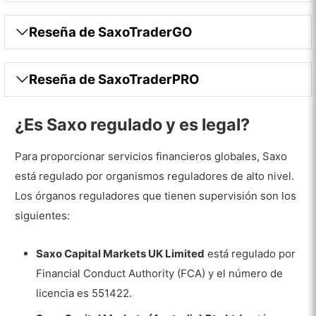
Saxo SaxoStrats
Reseña de SaxoTraderGO
Trading Social – Copy Trading
Pros
Reseña de SaxoTraderPRO
Contras
Servicio de atención al cliente
¿Es Saxo regulado y es legal?
Idiomas
Para proporcionar servicios financieros globales, Saxo
Servicio de Atención al Cliente
está regulado por organismos reguladores de alto nivel.
Los órganos reguladores que tienen supervisión son los
Investigación y Formación
siguientes:
Investigación
Formación
Saxo Capital Markets UK Limited
está regulado por
Financial Conduct Authority (FCA) y el número de
Pros
licencia es 551422.
Contras