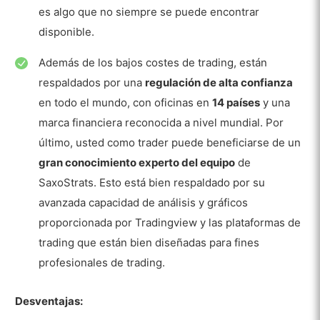
es algo que no siempre se puede encontrar
Contras
disponible.
Mercados
Además de los bajos costes de trading, están
Divisas
respaldados por una
regulación de alta confianza
en todo el mundo, con oficinas en
14 países
y una
Materias primas
marca financiera reconocida a nivel mundial. Por
Acciones
último, usted como trader puede beneficiarse de un
ETF
gran conocimiento experto del equipo
de
SaxoStrats. Esto está bien respaldado por su
Bonos del Tesoro
avanzada capacidad de análisis y gráficos
Opciones
proporcionada por Tradingview y las plataformas de
trading que están bien diseñadas para fines
Fondos mutuos
profesionales de trading.
Ejecución, apalancamiento y
dimensionamiento de la posición
Desventajas:
Ejecuciones