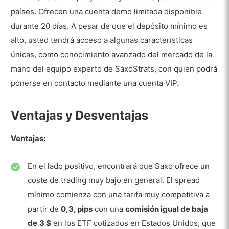
Depósito y Retirada
países. Ofrecen una cuenta demo limitada disponible
durante 20 días. A pesar de que el depósito mínimo es
Moneda Base de la Cuenta
alto, usted tendrá acceso a algunas características
Depósito
únicas, como conocimiento avanzado del mercado de la
Depósito mínimo de Saxo
mano del equipo experto de SaxoStrats, con quien podrá
ponerse en contacto mediante una cuenta VIP.
Modalidades de depósito
Tarifas por depósito
Ventajas y Desventajas
Retiradas de fondos
Ventajas:
Modalidades de la retirada de fondos
Tarifas por retirada de fondos
En el lado positivo, encontrará que Saxo ofrece un
coste de trading muy bajo en general. El spread
Comisiones de Trading
mínimo comienza con una tarifa muy competitiva a
Tarifas nocturnas
partir de
0,3, pips
con una
comisión igual de baja
Pros
de
3 $
en los ETF cotizados en Estados Unidos, que