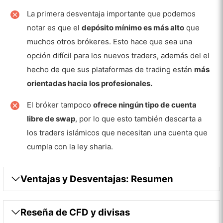
La primera desventaja importante que podemos
Apalancamiento
notar es que el
depósito mínimo es más alto
que
Tamaño
muchos otros brókeres. Esto hace que sea una
opción difícil para los nuevos traders, además del el
Gestión de riesgos
hecho de que sus plataformas de trading están
más
Horarios de trading
orientadas hacia los profesionales.
Técnicas
El bróker tampoco
ofrece ningún tipo de cuenta
libre de swap
, por lo que esto también descarta a
Plataformas y Dispositivos móviles
los traders islámicos que necesitan una cuenta que
Gráficos y herramientas de Trading
cumpla con la ley sharia.
SaxoTraderGO
SaxoTraderPRO
Ventajas y Desventajas: Resumen
Características especiales que puede
encontrar en Saxo
Reseña de CFD y divisas