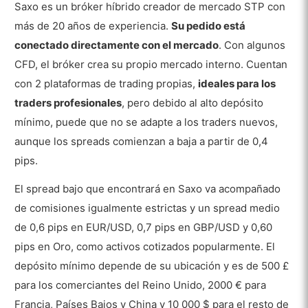
Saxo es un bróker híbrido creador de mercado STP con
Pros
más de 20 años de experiencia.
Su pedido está
Contras
conectado directamente con el mercado
. Con algunos
CFD, el bróker crea su propio mercado interno. Cuentan
Tipos de Cuentas
con 2 plataformas de trading propias,
ideales para los
Demo
traders profesionales
, pero debido al alto depósito
mínimo, puede que no se adapte a los traders nuevos,
Saxo Classic
aunque los spreads comienzan a baja a partir de 0,4
Saxo Platinum
pips.
Saxo VIP
El spread bajo que encontrará en Saxo va acompañado
de comisiones igualmente estrictas y un spread medio
Saxo ISA
de 0,6 pips en EUR/USD, 0,7 pips en GBP/USD y 0,60
Saxo Joint Account
pips en Oro, como activos cotizados popularmente. El
Cuenta islámica de Saxo
depósito mínimo depende de su ubicación y es de 500 £
para los comerciantes del Reino Unido, 2000 € para
Cuenta profesional de Saxo
Francia, Países Bajos y China y 10 000 $ para el resto de