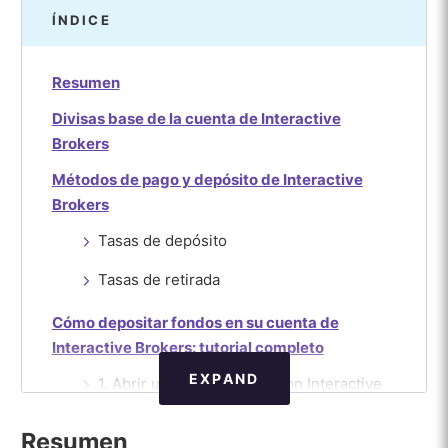
ÍNDICE
Resumen
Divisas base de la cuenta de Interactive
Brokers
Métodos de pago y depósito de Interactive
Brokers
Tasas de depósito
Tasas de retirada
Cómo depositar fondos en su cuenta de
Interactive Brokers: tutorial completo
EXPAND
1. Abrir una cuenta demo con Interactive
Brokers
Resumen
2. Elija el tipo de cuenta que desea abrir