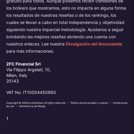
gratuito para todos. Aunque podemos recibir comisiones de
los brókers que mostramos, esto no impacta en alguna forma
los resultados de nuestras reseñas o de los rankings, los
cuales se llevan a cabo en total independencia y objetividad
siguiendo nuestra imparcial metodología. Ayúdanos a seguir
brindando las mejores reseñas abriendo una cuenta con
nuestros enlaces. Lee nuestra
Divulgación del Anunciante
para más informaciones.
2FC Financial Srl
Via Filippo Argelati, 10,
Milan, Italy
20143
VAT No. IT10004450960
Copyright © 2026 InvestinGoal. All rights reserved.
/
Política de privacidad y cookies
/
Condiciones
de uso
/
Advertencia de Riesgo
1