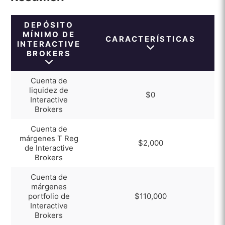
3. Verificación de su identidad con el
DEPÓSITO
corredor
MÍNIMO DE
CARACTERÍSTICAS
INTERACTIVE
4. Elija su método de depósito preferido
BROKERS
5. Esperar a que se procese el depósito
Cuenta de
Bono de primer depósito de Interactive Brokers
liquidez de
$0
Interactive
Depósito mínimo de Interactive Brokers pros y
Brokers
contras
Cuenta de
márgenes T Reg
Pros
$2,000
de Interactive
Brokers
Contras
Cuenta de
márgenes
portfolio de
$110,000
Interactive
Brokers