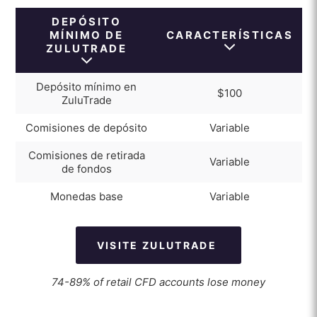
ZuluTrade bono de depósito
DEPÓSITO
MÍNIMO DE
CARACTERÍSTICAS
ZULUTRADE
Depósito mínimo en
$100
ZuluTrade
Comisiones de depósito
Variable
Comisiones de retirada
Variable
de fondos
Monedas base
Variable
VISITE ZULUTRADE
74-89% of retail CFD accounts lose money