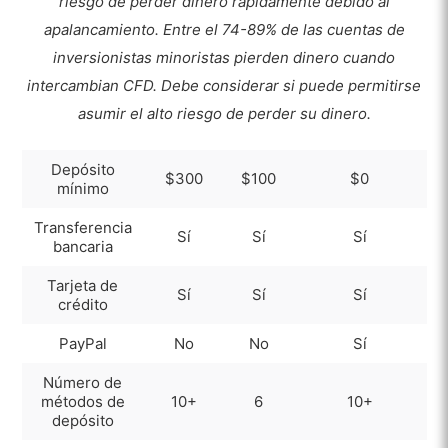
riesgo de perder dinero rápidamente debido al
apalancamiento.
Entre el 74-89% de las cuentas de
inversionistas minoristas pierden dinero cuando
intercambian CFD. Debe considerar si puede permitirse
asumir el alto riesgo de perder su dinero.
Depósito
$300
$100
$0
mínimo
Transferencia
Sí
Sí
Sí
bancaria
Tarjeta de
Sí
Sí
Sí
crédito
PayPal
No
No
Sí
Número de
métodos de
10+
6
10+
depósito