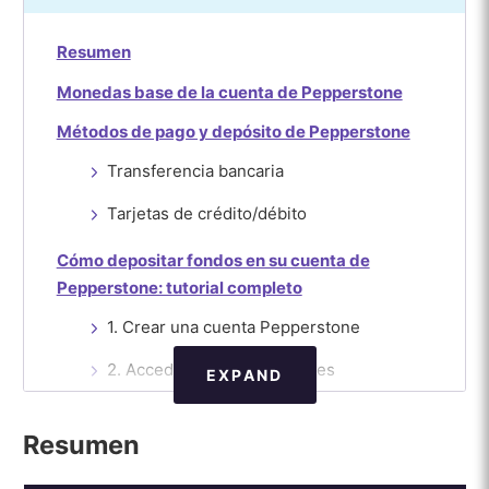
Resumen
Monedas base de la cuenta de Pepperstone
Métodos de pago y depósito de Pepperstone
Transferencia bancaria
Tarjetas de crédito/débito
Cómo depositar fondos en su cuenta de
Pepperstone: tutorial completo
1. Crear una cuenta Pepperstone
2. Acceder al área de clientes
EXPAND
3. Comprobación de la cuenta de
Resumen
Pepperstone
4. Haga un depósito en su cuenta de