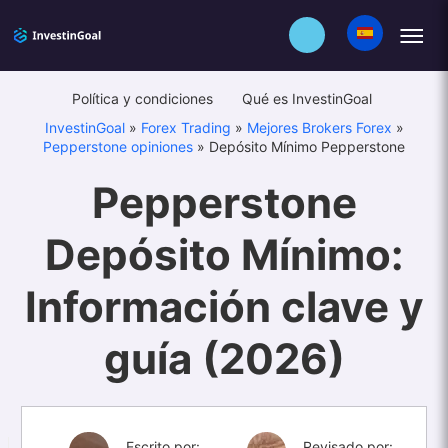
Política y condiciones
Qué es InvestinGoal
InvestinGoal
»
Forex Trading
»
Mejores Brokers Forex
»
Pepperstone opiniones
»
Depósito Mínimo Pepperstone
Pepperstone
Depósito Mínimo:
Información clave y
guía (2026)
Escrito por:
Revisado por: