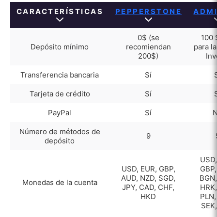
CARACTERÍSTICAS
PEPPERSTONE
ADM
0$ (se
100 
Depósito mínimo
recomiendan
para l
200$)
Inv
Transferencia bancaria
Sí
Tarjeta de crédito
Sí
PayPal
Sí
Número de métodos de
9
depósito
USD,
USD, EUR, GBP,
GBP,
AUD, NZD, SGD,
BGN,
Monedas de la cuenta
JPY, CAD, CHF,
HRK,
HKD
PLN,
SEK