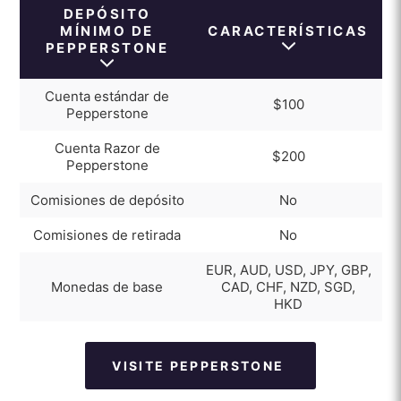
DEPÓSITO
Pepperstone
MÍNIMO DE
CARACTERÍSTICAS
5. Esperar la confirmación de
PEPPERSTONE
Pepperstone
Cuenta estándar de
$100
Depósito mínimo de Pepperstone VS otros
Pepperstone
brokers
Cuenta Razor de
$200
Bono de primer depósito de Pepperstone
Pepperstone
Comisiones de depósito
No
Comisiones de retirada
No
EUR, AUD, USD, JPY, GBP,
Monedas de base
CAD, CHF, NZD, SGD,
HKD
VISITE PEPPERSTONE