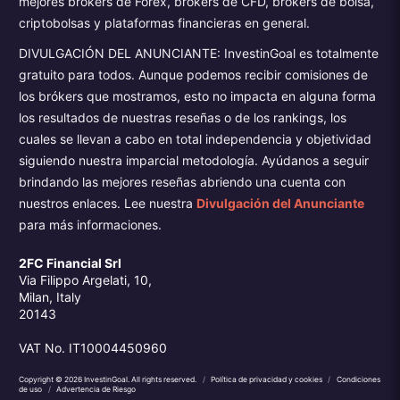
mejores brokers de Forex, brokers de CFD, brokers de bolsa,
criptobolsas y plataformas financieras en general.
DIVULGACIÓN DEL ANUNCIANTE: InvestinGoal es totalmente
gratuito para todos. Aunque podemos recibir comisiones de
los brókers que mostramos, esto no impacta en alguna forma
los resultados de nuestras reseñas o de los rankings, los
cuales se llevan a cabo en total independencia y objetividad
siguiendo nuestra imparcial metodología. Ayúdanos a seguir
brindando las mejores reseñas abriendo una cuenta con
nuestros enlaces. Lee nuestra
Divulgación del Anunciante
para más informaciones.
2FC Financial Srl
Via Filippo Argelati, 10,
Milan, Italy
20143
VAT No. IT10004450960
Copyright © 2026 InvestinGoal. All rights reserved.
/
Política de privacidad y cookies
/
Condiciones
de uso
/
Advertencia de Riesgo