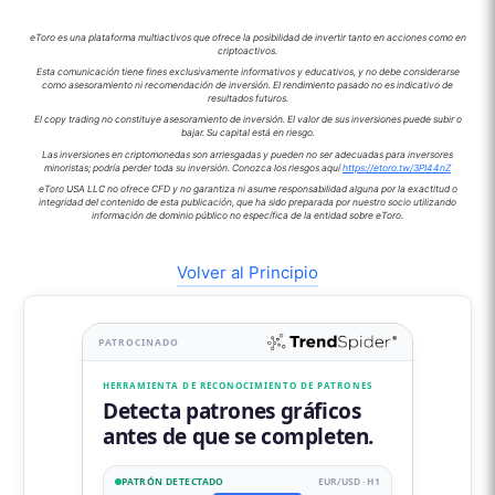
eToro es una plataforma multiactivos que ofrece la posibilidad de invertir tanto en acciones como en
criptoactivos.
Esta comunicación tiene fines exclusivamente informativos y educativos, y no debe considerarse
como asesoramiento ni recomendación de inversión. El rendimiento pasado no es indicativo de
resultados futuros.
El copy trading no constituye asesoramiento de inversión. El valor de sus inversiones puede subir o
bajar. Su capital está en riesgo.
Las inversiones en criptomonedas son arriesgadas y pueden no ser adecuadas para inversores
minoristas; podría perder toda su inversión. Conozca los riesgos aquí
https://etoro.tw/3PI44nZ
eToro USA LLC no ofrece CFD y no garantiza ni asume responsabilidad alguna por la exactitud o
integridad del contenido de esta publicación, que ha sido preparada por nuestro socio utilizando
información de dominio público no específica de la entidad sobre eToro.
Volver al Principio
PATROCINADO
HERRAMIENTA DE RECONOCIMIENTO DE PATRONES
Detecta patrones gráficos
antes de que se completen.
PATRÓN DETECTADO
EUR/USD · H1