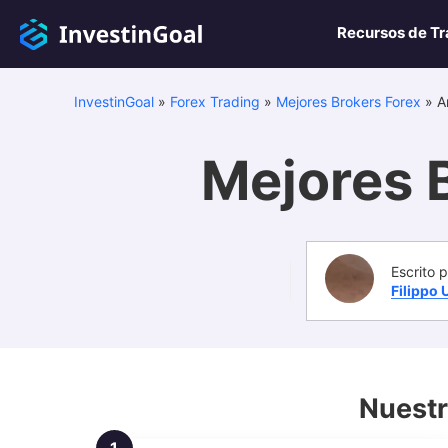
Recursos de Tr
InvestinGoal
»
Forex Trading
»
Mejores Brokers Forex
»
A
Mejores 
Escrito p
Filippo 
Nuestr
1.