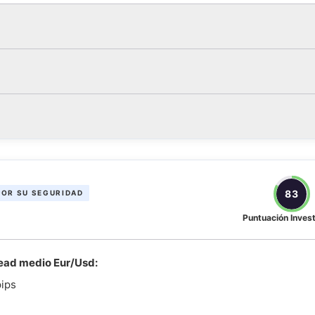
83
POR SU SEGURIDAD
Puntuación Inves
ead medio Eur/Usd:
pips