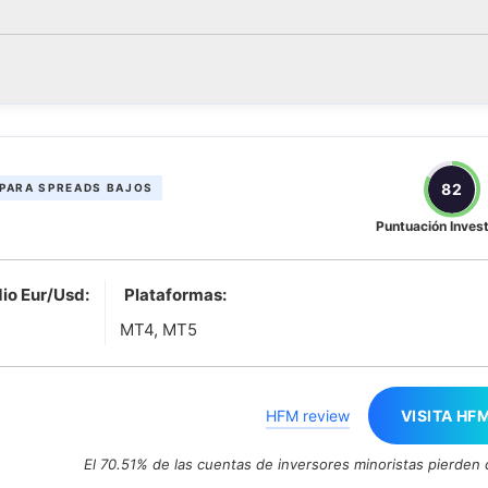
82
PARA SPREADS BAJOS
Puntuación Inves
io Eur/Usd:
Plataformas:
MT4, MT5
HFM review
VISITA HF
El 70.51% de las cuentas de inversores minoristas pierden 