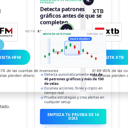
HERRAMIENTA DE RECONOCIMIENTO DE
PATRONES
Detecta patrones
M
XTB
gráficos antes de que se
completen.
82
NOTA:
EXCELENTE
PATRÓN DETECTADO
EUR/USD · H1
Head & Shoulders
neckline
ISITA HFM
VISITA XTB
51% de las cuentas de inversores
El 69-80% de las cu
Detecta automáticamente
más de
stas pierden dinero
minoristas pierden 
40 patrones gráficos y más de 100
de velas
Escanea acciones, forex y cripto en
tiempo real
Prueba estrategias y crea alertas en
cualquier setup
tado.
EMPIEZA TU PRUEBA DE 14
DÍAS