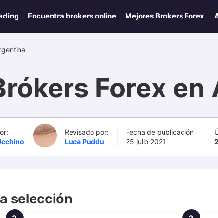
ading
Encuentra brokers online
Mejores Brokers Forex
A
rgentina
Brókers Forex en 
or:
Revisado por:
Fecha de publicación
Ú
Ucchino
Luca Puddu
25 julio 2021
2
a selección
2.
3.