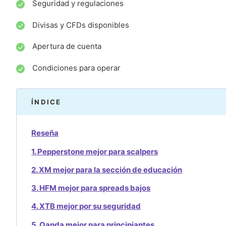
Seguridad y regulaciones
Divisas y CFDs disponibles
Apertura de cuenta
Condiciones para operar
ÍNDICE
Reseña
1. Pepperstone mejor para scalpers
2. XM mejor para la sección de educación
3. HFM mejor para spreads bajos
4. XTB mejor por su seguridad
5. Oanda mejor para principiantes