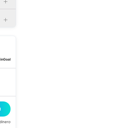
tinGoal
M
dinero