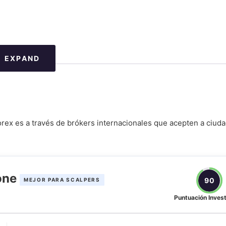
EXPAND
a
gentina
y protecciones
Forex es a través de brókers internacionales que acepten a ciud
tina?
one
90
MEJOR PARA SCALPERS
Puntuación Inves