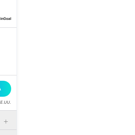
tinGoal
A
EE.UU.