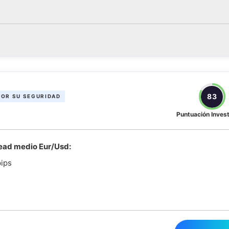
83
POR SU SEGURIDAD
Puntuación Inves
ead medio Eur/Usd:
pips