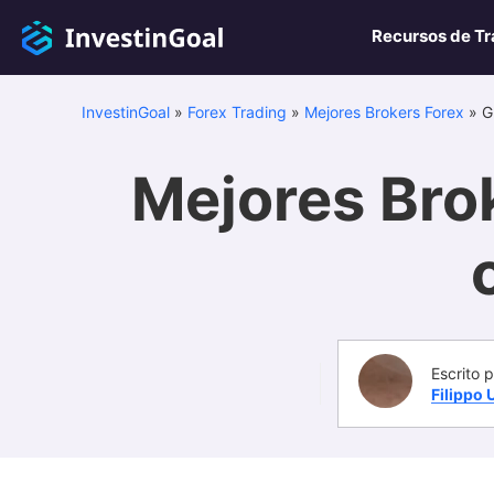
Recursos de Tr
InvestinGoal
»
Forex Trading
»
Mejores Brokers Forex
»
G
Mejores Brok
Escrito p
Filippo 