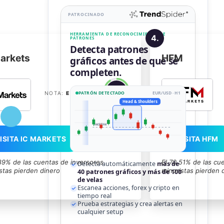
PATROCINADO
HERRAMIENTA DE RECONOCIMIENTO DE
4.
PATRONES
Detecta patrones
arkets
HFM
gráficos antes de que se
completen.
91
NOTA:
EXCELENTE
PATRÓN DETECTADO
EUR/USD · H1
Head & Shoulders
neckline
ISITA IC MARKETS
VISITA HFM
89% de las cuentas de inversores
El 70.51% de las cu
Detecta automáticamente
más de
stas pierden dinero
minoristas pierden 
40 patrones gráficos y más de 100
de velas
Escanea acciones, forex y cripto en
tiempo real
Prueba estrategias y crea alertas en
cualquier setup