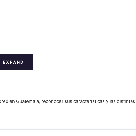
EXPAND
la
temala
 y protecciones
x en Guatemala, reconocer sus características y las distintas