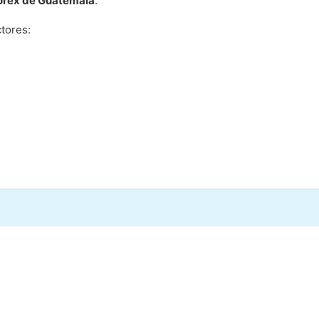
forex de Guatemala
.
tores: