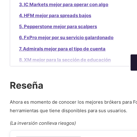
3. IC Markets mejor para operar con algo
4. HFM mejor para spreads bajos
5. Pepperstone mejor para scalpers
6. FxPro mejor por su servicio galardonado
7. Admirals mejor para el tipo de cuenta
8. XM mejor para la sección de educación
Cómo verificar si un bróker puede operar en Guatema
Cómo abrir una cuenta Forex con dinero real en Gua
Reseña
Hacer trading de CFD y Forex en Guatemala: Riesgos
Ahora es momento de conocer los mejores brókers para Fore
Negative Balance Protection
herramientas que tiene disponibles para sus usuarios.
Cuentas segregadas
(La inversión conlleva riesgos)
¿Es legal hacer trading en Guatemala?