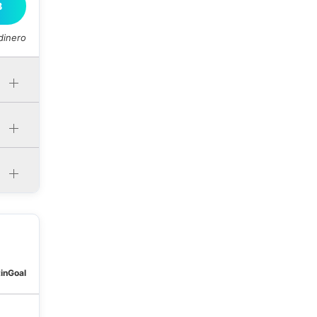
B
dinero
tinGoal