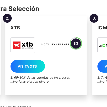
ra Selección
2.
3.
XTB
IC M
83
NOTA:
EXCELENTE
VISITA XTB
V
El 69-80% de las cuentas de inversores
El 74-
minoristas pierden dinero
minori