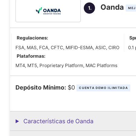
Tasas Forex y CFD: ¿Cómo tributa un trader en Guat
Oanda
1.
MEJ
Escoge los mejores brókers para Forex Guatemala y s
Regulaciones:
Sp
FSA, MAS, FCA, CFTC, MIFID-ESMA, ASIC, CIRO
0.1
Plataformas:
MT4, MT5, Proprietary Platform, MAC Platforms
Depósito Mínimo:
$0
CUENTA DEMO ILIMITADA
Características de Oanda