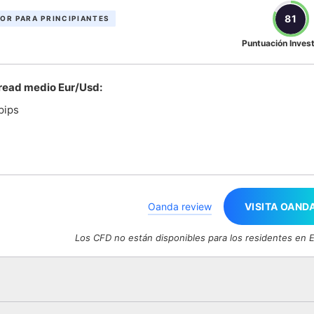
emala?
81
OR PARA PRINCIPIANTES
é un trader
Puntuación Inves
read medio Eur/Usd:
 pips
Oanda review
VISITA OAND
Los CFD no están disponibles para los residentes en 