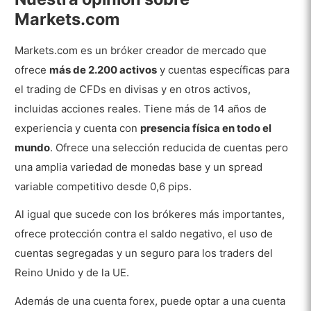
Países donde Markets.com no está disponible
Markets.com
Pros
Markets.com es un bróker creador de mercado que
Contras
ofrece
más de 2.200 activos
y cuentas específicas para
Tipos de cuentas
el trading de CFDs en divisas y en otros activos,
incluidas acciones reales. Tiene más de 14 años de
Demo
experiencia y cuenta con
presencia física en todo el
Cuenta Standard de Markets.com
mundo
. Ofrece una selección reducida de cuentas pero
una amplia variedad de monedas base y un spread
Cuenta Spread Betting de Markets.com
variable competitivo desde 0,6 pips.
Cuenta Islámica de Markets.com
Al igual que sucede con los brókeres más importantes,
Cuenta Profesional
ofrece protección contra el saldo negativo, el uso de
Depósito y Retirada
cuentas segregadas y un seguro para los traders del
Reino Unido y de la UE.
Moneda Base de la Cuenta
Además de una cuenta forex, puede optar a una cuenta
Depósito