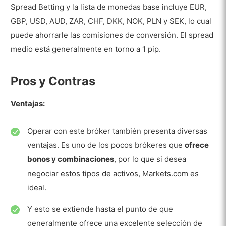
Spread Betting y la lista de monedas base incluye EUR,
Depósito mínimo de Markets.com
GBP, USD, AUD, ZAR, CHF, DKK, NOK, PLN y SEK, lo cual
Modalidades de depósito
puede ahorrarle las comisiones de conversión. El spread
medio está generalmente en torno a 1 pip.
Tarifas por depósito
Retiradas de fondos
Pros y Contras
Modalidades de la retirada de fondos
Ventajas:
Tarifas por retirada de fondos
Operar con este bróker también presenta diversas
Comisiones de Trading
ventajas. Es uno de los pocos brókeres que
ofrece
Comisiones no relacionadas con el Trading
bonos y combinaciones
, por lo que si desea
Tarifas nocturnas
negociar estos tipos de activos, Markets.com es
ideal.
Tarifas por inactividad
Pros
Y esto se extiende hasta el punto de que
generalmente ofrece una excelente selección de
Contras