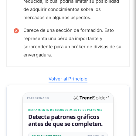
reducida, lo cual podría limitar su posibilidad
de adquirir conocimientos sobre los
mercados en algunos aspectos.
Carece de una sección de formación. Esto
representa una pérdida importante y
sorprendente para un bróker de divisas de su
envergadura.​
Volver al Principio
PATROCINADO
HERRAMIENTA DE RECONOCIMIENTO DE PATRONES
Detecta patrones gráficos
VISITA MARKETS.COM
antes de que se completen.
El 79,90% de las cuentas de inversores minoristas pierden dinero