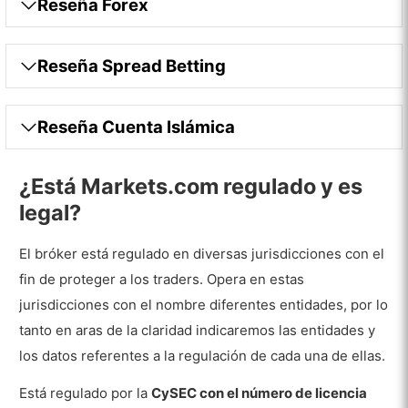
Reseña Forex
Apalancamiento
Tamaño
Reseña Spread Betting
Gestión de riesgos
Horario de Trading
Reseña Cuenta Islámica
Técnicas de negociación prohibidas
¿Está Markets.com regulado y es
Plataformas y Dispositivos móviles
legal?
Gráficos y herramientas de Trading
El bróker está regulado en diversas jurisdicciones con el
MetaTrader 4
fin de proteger a los traders. Opera en estas
MetaTrader 5
jurisdicciones con el nombre diferentes entidades, por lo
tanto en aras de la claridad indicaremos las entidades y
Plataforma de trading de Markets.com
los datos referentes a la regulación de cada una de ellas.
Plataforma Móvil de Markets.com
Está regulado por la
CySEC con el número de licencia
Características especiales que puede