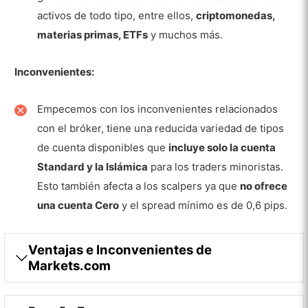
activos de todo tipo, entre ellos,
criptomonedas,
Mercados
materias primas, ETFs
y muchos más.
Divisas
Inconvenientes:
Materias primas
Acciones
Empecemos con los inconvenientes relacionados
con el bróker, tiene una reducida variedad de tipos
ETFs
de cuenta disponibles que
incluye solo la cuenta
Criptoactivos
Standard y la Islámica
para los traders minoristas.
Esto también afecta a los scalpers ya que
no ofrece
Bonos del Tesoro
una cuenta Cero
y el spread mínimo es de 0,6 pips.
Combinaciones
Ejecución, apalancamiento y
Ventajas e Inconvenientes de
dimensionamiento de la posición
Markets.com
Ejecuciones