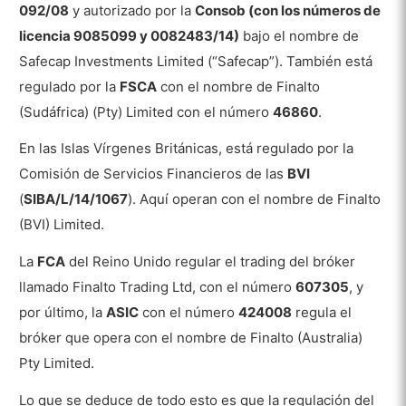
092/08
y autorizado por la
Consob (con los números de
encontrar en Markets.com
licencia 9085099 y 0082483/14)
bajo el nombre de
Trading Social – Copy Trading
Safecap Investments Limited (“Safecap”). También está
Pros
regulado por la
FSCA
con el nombre de Finalto
(Sudáfrica) (Pty) Limited con el número
46860
.
Contras
En las Islas Vírgenes Británicas, está regulado por la
Servicio de atención al cliente
Comisión de Servicios Financieros de las
BVI
Idiomas
(
SIBA/L/14/1067
). Aquí operan con el nombre de Finalto
(BVI) Limited.
Servicio de Atención al Cliente
La
FCA
del Reino Unido regular el trading del bróker
Investigación y formación
llamado Finalto Trading Ltd, con el número
607305
, y
Investigación
por último, la
ASIC
con el número
424008
regula el
Formación
bróker que opera con el nombre de Finalto (Australia)
Pty Limited.
Pros
Lo que se deduce de todo esto es que la regulación del
Contras