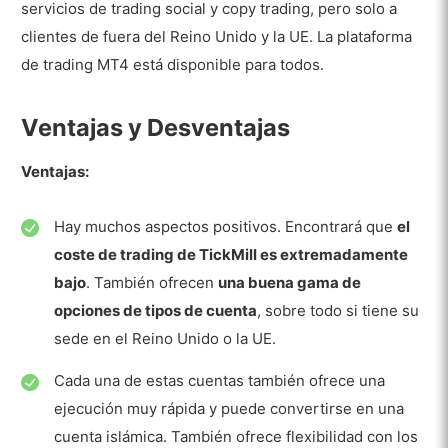
Cuenta de futuros
servicios de trading social y copy trading, pero solo a
clientes de fuera del Reino Unido y la UE. La plataforma
Cuenta profesional
de trading MT4 está disponible para todos.
Cuenta MAM
Ventajas y Desventajas
Depósito y Retirada
Moneda base de la cuenta
Ventajas:
Depósitos
Hay muchos aspectos positivos. Encontrará que
el
Depósito mínimo
coste de trading de TickMill es extremadamente
Métodos de depósito
bajo
. También ofrecen
una buena gama de
opciones de tipos de cuenta
, sobre todo si tiene su
Comisiones por realizar depósitos
sede en el Reino Unido o la UE.
Retiros
Cada una de estas cuentas también ofrece una
Comisiones por retirar fondos
ejecución muy rápida y puede convertirse en una
cuenta islámica. También ofrece flexibilidad con los
Comisiones de Trading