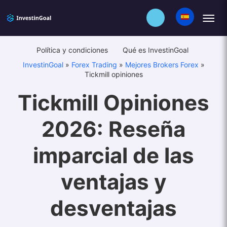
Política y condiciones
Qué es InvestinGoal
InvestinGoal
»
Forex Trading
»
Mejores Brokers Forex
»
Tickmill opiniones
Tickmill Opiniones
2026: Reseña
imparcial de las
ventajas y
desventajas