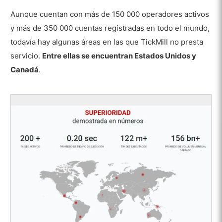
Investigación y Formación
Aunque cuentan con más de 150 000 operadores activos
y más de 350 000 cuentas registradas en todo el mundo,
Educación
todavía hay algunas áreas en las que TickMill no presta
Investigación
servicio.
Entre ellas se encuentran Estados Unidos y
Pros
Canadá
.
Contras
FAQs
¿Cuánto tiempo se tarda en retirar fondos
con Tickmill?
¿Es legal Tickmill en Malasia?
¿Cómo gana dinero Tickmill?