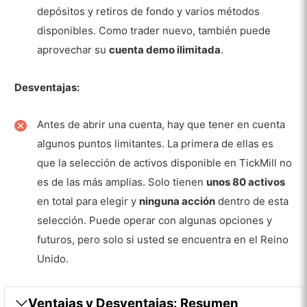
depósitos y retiros de fondo y varios métodos
Tarifas nocturnas
disponibles. Como trader nuevo, también puede
Comisiones no relacionada con el Trading
aprovechar su
cuenta demo ilimitada
.
Tarifas por inactividad
Desventajas:
Pros
Contras
Antes de abrir una cuenta, hay que tener en cuenta
algunos puntos limitantes. La primera de ellas es
Mercados
que la selección de activos disponible en TickMill no
Divisas
es de las más amplias. Solo tienen
unos 80 activos
en total para elegir y
ninguna acción
dentro de esta
Metales
selección. Puede operar con algunas opciones y
Bonos
futuros, pero solo si usted se encuentra en el Reino
Criptomonedas
Unido.
Futuros y opciones
Ventajas y Desventajas: Resumen