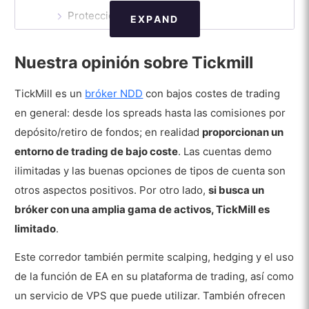
Protección del dinero
EXPAND
Premios
Nuestra opinión sobre Tickmill
Países donde Tickmill no está disponible
TickMill es un
bróker NDD
con bajos costes de trading
Pros
en general: desde los spreads hasta las comisiones por
Contras
depósito/retiro de fondos; en realidad
proporcionan un
Tipos de Cuenta
entorno de trading de bajo coste
. Las cuentas demo
ilimitadas y las buenas opciones de tipos de cuenta son
Cuenta demo
otros aspectos positivos. Por otro lado,
si busca un
Cuenta Pro
bróker con una amplia gama de activos, TickMill es
limitado
.
Cuenta clásica
Este corredor también permite scalping, hedging y el uso
Cuenta VIP
de la función de EA en su plataforma de trading, así como
Cuenta islámica
un servicio de VPS que puede utilizar. También ofrecen