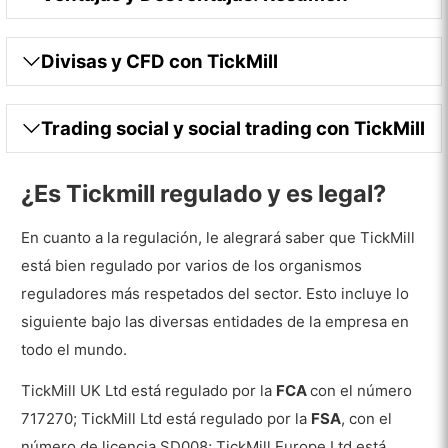
Ejecución, apalancamiento y
dimensionamiento de la posición
Divisas y CFD con TickMill
Ejecuciones
Apalancamiento
Trading social y social trading con TickMill
Tamaños del trading
¿Es Tickmill regulado y es legal?
Gestión de riesgos
Horario para realizar trading
En cuanto a la regulación, le alegrará saber que TickMill
está bien regulado por varios de los organismos
Técnicas
reguladores más respetados del sector. Esto incluye lo
Plataformas y dispositivos móviles
siguiente bajo las diversas entidades de la empresa en
Herramientas de trading y gráficos
todo el mundo.
Plataforma de escritorio
TickMill UK Ltd está regulado por la
FCA
con el número
717270; TickMill Ltd está regulado por la
FSA
, con el
Dispositivos móviles
número de licencia SD008; TickMill Europe Ltd está