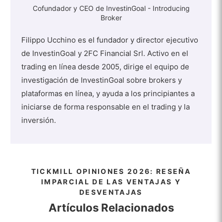
Cofundador y CEO de InvestinGoal - Introducing
Broker
Filippo Ucchino es el fundador y director ejecutivo
de InvestinGoal y 2FC Financial Srl. Activo en el
trading en línea desde 2005, dirige el equipo de
investigación de InvestinGoal sobre brokers y
plataformas en línea, y ayuda a los principiantes a
iniciarse de forma responsable en el trading y la
inversión.
TICKMILL OPINIONES 2026: RESEÑA
IMPARCIAL DE LAS VENTAJAS Y
VISITA TICKMILL
DESVENTAJAS
Artículos Relacionados
El 73% de las cuentas de inversores minoristas pierden dinero