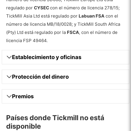
Características especiales que puede
regulado por
CYSEC
con el número de licencia 278/15;
encontrar en Tickmill
TickMill Asia Ltd está regulado por
Labuan FSA
con el
Kit de herramientas de trading avanzado
número de licencia MB/18/0028; y TickMill South Africa
(Pty) Ltd está regulado por la
FSCA
, con el número de
One Click Trading EA
licencia FSP 49464.
TickMill Prime
Establecimiento y oficinas
Trading social – Copy Trading
Promociones y concursos
Protección del dinero
Pros
Contras
Premios
Servicio de atención al cliente
Idiomas
Países donde Tickmill no está
disponible
Servicio de atención al cliente